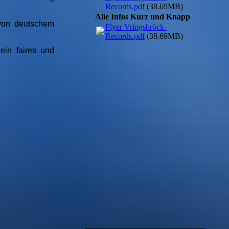
Records.pdf
(38.69MB)
Alle Infos Kurz und Knapp
 von deutschem
Flyer Vringsbröck-
Records.pdf
(38.69MB)
ein faires und