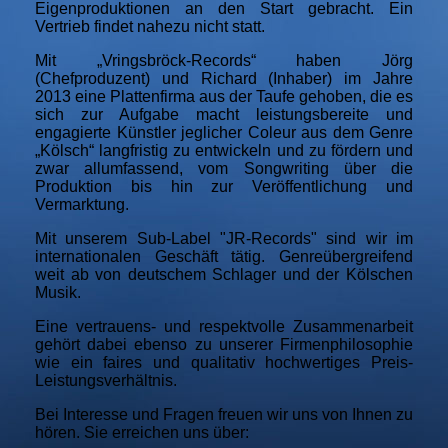
Eigenproduktionen an den Start gebracht. Ein
Vertrieb findet nahezu nicht statt.
Mit „Vringsbröck-Records“ haben Jörg
(Chefproduzent) und Richard (Inhaber) im Jahre
2013 eine Plattenfirma aus der Taufe gehoben, die es
sich zur Aufgabe macht leistungsbereite und
engagierte Künstler jeglicher Coleur aus dem Genre
„Kölsch“ langfristig zu entwickeln und zu fördern und
zwar allumfassend, vom Songwriting über die
Produktion bis hin zur Veröffentlichung und
Vermarktung.
Mit unserem Sub-Label "JR-Records" sind wir im
internationalen Geschäft tätig. Genreübergreifend
weit ab von deutschem Schlager und der Kölschen
Musik.
Eine vertrauens- und respektvolle Zusammenarbeit
gehört dabei ebenso zu unserer Firmenphilosophie
wie ein faires und qualitativ hochwertiges Preis-
Leistungsverhältnis.
Bei Interesse und Fragen freuen wir uns von Ihnen zu
hören. Sie erreichen uns über: